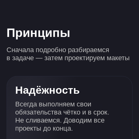
времени. Еженедельно присылаем
отчеты о прогрессе. Всегда
находимся на связи и отвечаем
быстрее, чем Илон Маск в X.
Систематически
предоставляем отчеты
с обратной связью
о проделанной работе.
Создаем единые и согласованные
системы дизайна, которые
обеспечивают консистентность
и масштабируемость вашего
продукта.
Наша сила
Экспертиза
Даем возможность следить за