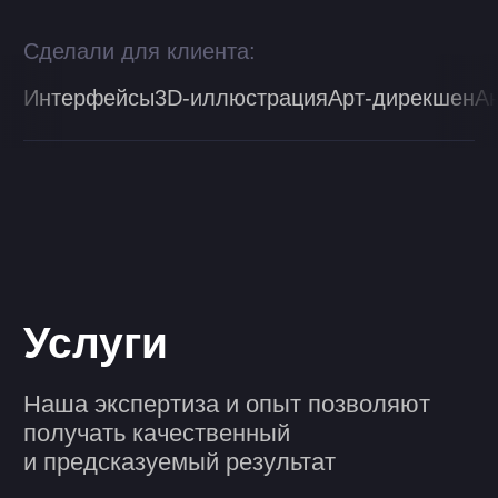
06
Дизайн-поддержка
07
No-code / Low-code
разработка
08
Frontend-разработка
09
Backend-разработка