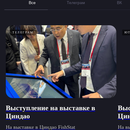
Все
Телеграм
ВК
ТЕЛЕГРАМ
Ю
Выступление на выставке в
Выс
Циндао
Цин
На выставке в Циндао FishStat
На вы