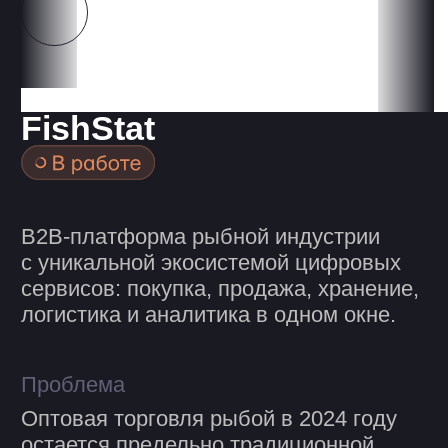
Решение
Fishstat: современный B2B-
маркетплейс, предлагающий полный
цикл услуг для рыбной индустрии
в единой цифровой экосистеме.
+16
Создано командами
red cat × FishStat × DBI ×
Сбер
Сайт в работе
Кейс в работе
Кейс в работе