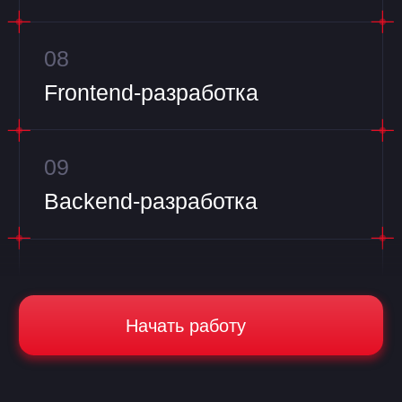
Сервис
и лояльность
Наши клиенты возвращаются
к нам за новыми проектами. У нас
высокий показатель LTV. Мы
гибкие, клиентоориентированные
и у нас высокий уровень сервиса.
Прозрачность
Даем возможность следить
за ходом проекта в реальном