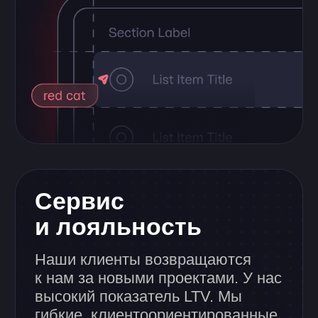
3D и моушен дизайн
Превращаем в реальность ваши
идеи с помощью захватывающей
3D-графики и анимации.
04
Разработка
Превращаем дизайны
в функциональные и эффективные
продукты.
За 1 месяц
Закончили делать проект для
ФармХаба.
Дизайн-систему для одного
из продуктов компании.