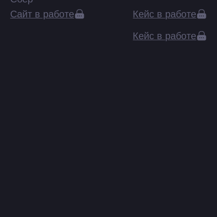
01
UX/UI и продуктовый дизайн
02
UX-исследования
03
Коммуникационный дизайн
04
3D и моушен дизайн
05
Аутстаффинг