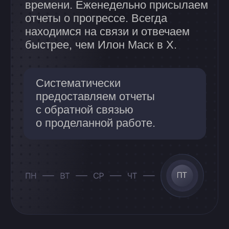
Воркфлоу
Как мы
работаем
Исследуем ваш бизнес, конкурентов
и ЦА. На основе полученных данных
разрабатываем эффективный продукт.
Если требуется, обновляем айдентику
или делаем брендинг с нуля.
0
1
04